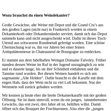
Wozu brauchst du einen Weindekanter?
Große Gewächse, alte Weine mit Depot und die Grand Cru’s aus
den großen Lagen (nicht nur) in Frankreich werden in einem
Dekantierkorb oder Dekantierständer serviert, damit sich das Depot
sammeln kann und nicht ausgeschenkt wird. Dafür ist dieses Tisch-
Utensil aus schwarzem Rundmetall gefertigt worden. Eine schöne
Überraschung war es, ihn vor Jahren bei einer feinen
Antiquitätenmesse in Chateauneuf de Bourgogne zu entdecken.
Er stammt aus dem fabelhaften Weingut Domaine Faiveley. Früher
standen dessen Weine im Ruf in der Jugend unzugänglich zu sein
und es dauerte lange, bis sie ihre Schönheit entfalteten und die
Tannine rund wurden. Bei diesen Weinen handelt es sich um
sogenannte „Alte Helden“. Dafür braucht es die Karaffe mit dem
engen Hals, dass der Wein nicht zu viel Luft bekommt. Nur der
Weinstein soll zurück gehalten werden.
Wir kennen ja heute eher die breite Dekanierkaraffe mit der großen
Öffnung. Sie ist dann sinnvoll, wenn du ein junges, tanninbetontes
Gewächs, das erst zwei, drei Jahre alt ist, belüften willst. Damit
öffnet sich das Bouquet der Fruchtaromen. Also eher die „jungen