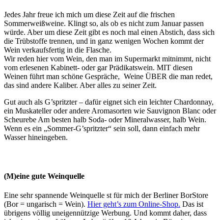
Jedes Jahr freue ich mich um diese Zeit auf die frischen
Sommerweißweine. Klingt so, als ob es nicht zum Januar passen
würde. Aber um diese Zeit gibt es noch mal einen Abstich, dass sich
die Trübstoffe trennen, und in ganz wenigen Wochen kommt der
Wein verkaufsfertig in die Flasche.
Wir reden hier vom Wein, den man im Supermarkt mitnimmt, nicht
vom erlesenen Kabinett- oder gar Prädikatswein. MIT diesen
Weinen führt man schöne Gespräche, Weine ÜBER die man redet,
das sind andere Kaliber. Aber alles zu seiner Zeit.
Gut auch als G’spritzter – dafür eignet sich ein leichter Chardonnay,
ein Muskateller oder andere Aromasorten wie Sauvignon Blanc oder
Scheurebe Am besten halb Soda- oder Mineralwasser, halb Wein.
Wenn es ein „Sommer-G’spritzter“ sein soll, dann einfach mehr
Wasser hineingeben.
(M)eine gute Weinquelle
Eine sehr spannende Weinquelle st für mich der Berliner BorStore
(Bor = ungarisch = Wein).
Hier geht’s zum Online-Shop.
Das ist
übrigens völlig uneigennützige Werbung. Und kommt daher, dass