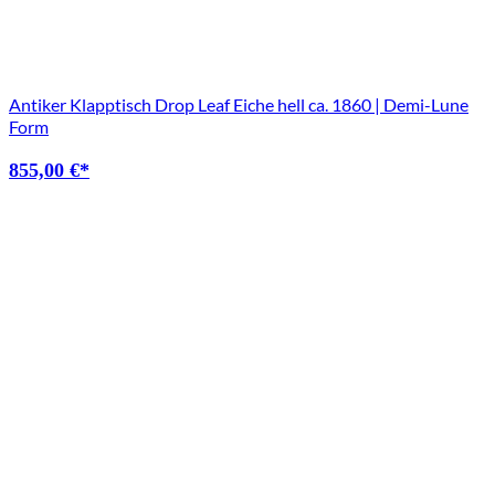
Antiker Klapptisch Drop Leaf Eiche hell ca. 1860 | Demi-Lune
Form
855,00
€