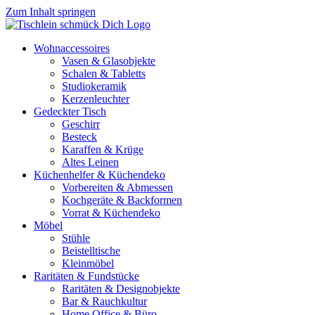
Zum Inhalt springen
Wohnaccessoires
Vasen & Glasobjekte
Schalen & Tabletts
Studiokeramik
Kerzenleuchter
Gedeckter Tisch
Geschirr
Besteck
Karaffen & Krüge
Altes Leinen
Küchenhelfer & Küchendeko
Vorbereiten & Abmessen
Kochgeräte & Backformen
Vorrat & Küchendeko
Möbel
Stühle
Beistelltische
Kleinmöbel
Raritäten & Fundstücke
Raritäten & Designobjekte
Bar & Rauchkultur
Home Office & Büro