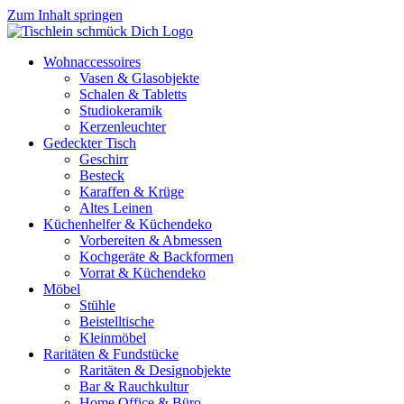
Zum Inhalt springen
Wohnaccessoires
Vasen & Glasobjekte
Schalen & Tabletts
Studiokeramik
Kerzenleuchter
Gedeckter Tisch
Geschirr
Besteck
Karaffen & Krüge
Altes Leinen
Küchenhelfer & Küchendeko
Vorbereiten & Abmessen
Kochgeräte & Backformen
Vorrat & Küchendeko
Möbel
Stühle
Beistelltische
Kleinmöbel
Raritäten & Fundstücke
Raritäten & Designobjekte
Bar & Rauchkultur
Home Office & Büro