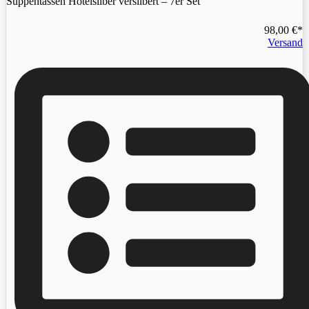
Suppentassen Hotelsilber versilbert – 7er Set
98,00
€
Versand