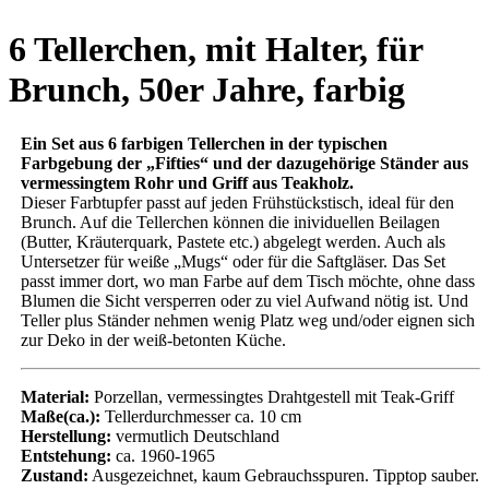
6 Tellerchen, mit Halter, für
Brunch, 50er Jahre, farbig
Ein Set aus 6 farbigen Tellerchen in der typischen
Farbgebung der „Fifties“ und der dazugehörige Ständer aus
vermessingtem Rohr und Griff aus Teakholz.
Dieser Farbtupfer passt auf jeden Frühstückstisch, ideal für den
Brunch. Auf die Tellerchen können die inividuellen Beilagen
(Butter, Kräuterquark, Pastete etc.) abgelegt werden. Auch als
Untersetzer für weiße „Mugs“ oder für die Saftgläser. Das Set
passt immer dort, wo man Farbe auf dem Tisch möchte, ohne dass
Blumen die Sicht versperren oder zu viel Aufwand nötig ist. Und
Teller plus Ständer nehmen wenig Platz weg und/oder eignen sich
zur Deko in der weiß-betonten Küche.
Material:
Porzellan, vermessingtes Drahtgestell mit Teak-Griff
Maße(ca.):
Tellerdurchmesser ca. 10 cm
Herstellung:
vermutlich Deutschland
Entstehung:
ca. 1960-1965
Zustand:
Ausgezeichnet, kaum Gebrauchsspuren. Tipptop sauber.