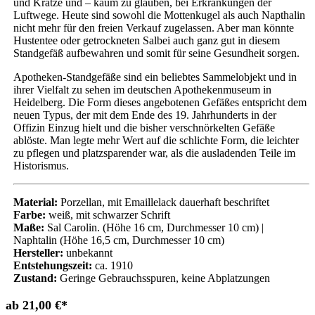
und Krätze und – kaum zu glauben, bei Erkrankungen der
Luftwege. Heute sind sowohl die Mottenkugel als auch Napthalin
nicht mehr für den freien Verkauf zugelassen. Aber man könnte
Hustentee oder getrockneten Salbei auch ganz gut in diesem
Standgefäß aufbewahren und somit für seine Gesundheit sorgen.
Apotheken-Standgefäße sind ein beliebtes Sammelobjekt und in
ihrer Vielfalt zu sehen im deutschen Apothekenmuseum in
Heidelberg. Die Form dieses angebotenen Gefäßes entspricht dem
neuen Typus, der mit dem Ende des 19. Jahrhunderts in der
Offizin Einzug hielt und die bisher verschnörkelten Gefäße
ablöste. Man legte mehr Wert auf die schlichte Form, die leichter
zu pflegen und platzsparender war, als die ausladenden Teile im
Historismus.
Material:
Porzellan, mit Emaillelack dauerhaft beschriftet
Farbe:
weiß, mit schwarzer Schrift
Maße:
Sal Carolin. (Höhe 16 cm, Durchmesser 10 cm) |
Naphtalin (Höhe 16,5 cm, Durchmesser 10 cm)
Hersteller:
unbekannt
Entstehungszeit:
ca. 1910
Zustand:
Geringe Gebrauchsspuren, keine Abplatzungen
ab
21,00
€