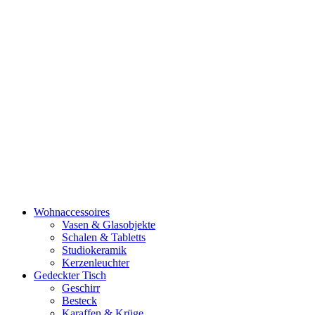
Zum
Inhalt
springen
Wohnaccessoires
Vasen & Glasobjekte
Schalen & Tabletts
Studiokeramik
Kerzenleuchter
Gedeckter Tisch
Geschirr
Besteck
Karaffen & Krüge