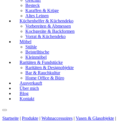
Geschirr
Besteck
Karaffen & Krüge
Altes Leinen
Küchenhelfer & Küchendeko
Vorbereiten & Abmessen
Kochgeräte & Backformen
Vorrat & Küchendeko
Möbel
Stühle
Beistelltische
Kleinmöbel
Raritäten & Fundstücke
Raritäten & Designobjekte
Bar & Rauchkultur
Home Office & Büro
Ausverkauft
Über mich
Blog
Kontakt
Startseite
|
Produkte
|
Wohnaccessoires
|
Vasen & Glasobjekte
|