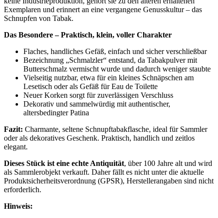
keine Industrieproduktion, gehört sie zu den älteren erhaltenen
Exemplaren und erinnert an eine vergangene Genusskultur – das
Schnupfen von Tabak.
Das Besondere – Praktisch, klein, voller Charakter
Flaches, handliches Gefäß, einfach und sicher verschließbar
Bezeichnung „Schmalzler“ entstand, da Tabakpulver mit
Butterschmalz vermischt wurde und dadurch weniger staubte
Vielseitig nutzbar, etwa für ein kleines Schnäpschen am
Lesetisch oder als Gefäß für Eau de Toilette
Neuer Korken sorgt für zuverlässigen Verschluss
Dekorativ und sammelwürdig mit authentischer,
altersbedingter Patina
Fazit:
Charmante, seltene Schnupftabakflasche, ideal für Sammler
oder als dekoratives Geschenk. Praktisch, handlich und zeitlos
elegant.
Dieses Stück ist eine echte Antiquität
, über 100 Jahre alt und wird
als Sammlerobjekt verkauft. Daher fällt es nicht unter die aktuelle
Produktsicherheitsverordnung (GPSR), Herstellerangaben sind nicht
erforderlich.
Hinweis: