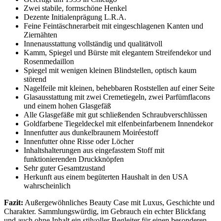
Zwei stabile, formschöne Henkel
Dezente Initialenprägung L.R.A.
Feine Feintäschnerarbeit mit eingeschlagenen Kanten und
Ziernähten
Innenausstattung vollständig und qualitätvoll
Kamm, Spiegel und Bürste mit elegantem Streifendekor und
Rosenmedaillon
Spiegel mit wenigen kleinen Blindstellen, optisch kaum
störend
Nagelfeile mit kleinen, behebbaren Roststellen auf einer Seite
Glasausstattung mit zwei Cremetiegeln, zwei Parfümflacons
und einem hohen Glasgefäß
Alle Glasgefäße mit gut schließenden Schraubverschlüssen
Goldfarbene Tiegeldeckel mit elfenbeinfarbenem Innendekor
Innenfutter aus dunkelbraunem Moiréestoff
Innenfutter ohne Risse oder Löcher
Inhaltshalterungen aus eingefasstem Stoff mit
funktionierenden Druckknöpfen
Sehr guter Gesamtzustand
Herkunft aus einem begüterten Haushalt in den USA
wahrscheinlich
Fazit:
Außergewöhnliches Beauty Case mit Luxus, Geschichte und
Charakter. Sammlungswürdig, im Gebrauch ein echter Blickfang
und auch ohne Inhalt ein stilvoller Begleiter für einen besonderen