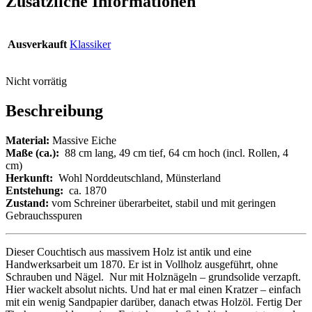
Zusätzliche Informationen
Ausverkauft
Klassiker
Nicht vorrätig
Beschreibung
Material:
Massive Eiche
Maße (ca.):
88 cm lang, 49 cm tief, 64 cm hoch (incl. Rollen, 4
cm)
Herkunft:
Wohl Norddeutschland, Münsterland
Entstehung:
ca. 1870
Zustand:
vom Schreiner überarbeitet, stabil und mit geringen
Gebrauchsspuren
Dieser Couchtisch aus massivem Holz ist antik und eine
Handwerksarbeit um 1870. Er ist in Vollholz ausgeführt, ohne
Schrauben und Nägel. Nur mit Holznägeln – grundsolide verzapft.
Hier wackelt absolut nichts. Und hat er mal einen Kratzer – einfach
mit ein wenig Sandpapier darüber, danach etwas Holzöl. Fertig Der