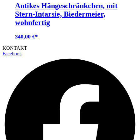
Antikes Hängeschränkchen, mit
Stern-Intarsie, Biedermeier,
wohnfertig
340,00
€
KONTAKT
Facebook